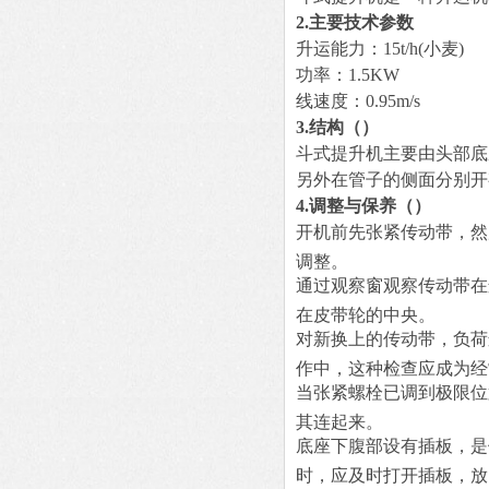
2.主要技术参数
升运能力：15t/h(小麦
功率：1.5KW
线速度：0.95m/s
3.结构
（）
斗式提升机主要由头部底
另外在管子的侧面分别开
4.调整与保养
（）
开机前先张紧传动带，然
调整。
通过观察窗观察传动带在
在皮带轮的中央。
对新换上的传动带，负荷
作中，这种检查应成为经
当张紧螺栓已调到极限位
其连起来。
底座下腹部设有插板，是
时，应及时打开插板，放