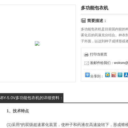
多功能包衣机
简要描述：
多功能包衣机是目前国内较的
雾化后的药液充分结合。种衣
子外面，以达到种子成球形或
打印当前页
发邮件给我们：woksm@1
分享到：
5BY-5.0V多功能包衣机的详细资料：
1、技术特点
(1)采用*的双级超速雾化装置，使种子和药液在高速旋转下，形成锥