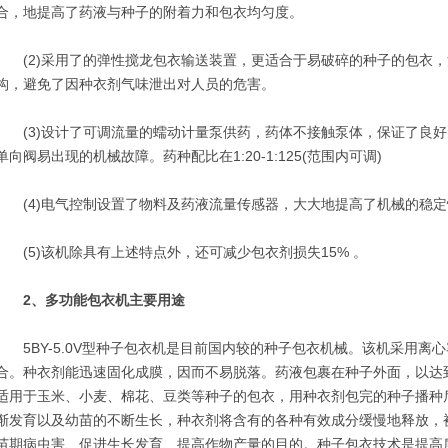
合，地提高了药液与种子的附着力和包衣均匀度。
(2)采用了的弹性搅龙包衣输送装置，更适合于易破碎的种子的包衣，
构，避免了因种衣剂气味泄出对人员的危害。
(3)设计了可调流量的蠕动计量泵供药，药体不接触泵体，保证了良好
单向阀易出现的机械故障。药种配比在1:20-1:125(范围内可调)
(4)电气控制设置了物料及药液流量传感器，大大地提高了机械的稳定
(5)该机除具有上述特点外，还可减少包衣剂损失15% 。
2、多功能包衣机主要用途
5BY-5.0V型种子包衣机是目前国内较的种子包衣机械。该机采用离
合。种衣剂能迅速固化成膜，因而不易脱落。药液包裹在种子外面，以达
适用于玉米、小麦、棉花、豆类等种子的包衣，用种衣剂包完的种子播种
渐发育以及幼苗的不断生长，种衣剂将含有的各种有效成分缓慢地释放，
苗期病虫害、促进生长发育、提高作物产量的目的。种子包衣技术是提高