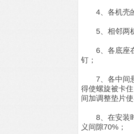
4、各机壳的
5、相邻两机
6、各底座在
钉；
7、各中间悬
得使螺旋被卡住
间加调整垫片使
8、在安装时
义间隙70%；