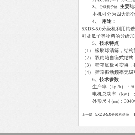
3、
主要结
分级机价格--
本机可分为四大部
4、
用途：
--
5XDS-5.0
分级机利用筛
籽及瓜子等物料的分级加
5
、技术特点
（1） 橡胶球清筛，结
（2） 双筛箱自衡式结
（3） 筛箱底板可变换
（4） 筛箱振动频率无级
6
、技术参数
生产率（kg /h）：50
电机总功率（kw）：
外形尺寸(㎜)：3040
上一篇 :
5XDS-5.0分级机供应
下