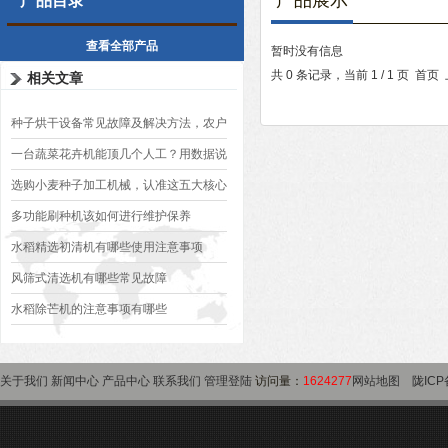
产品展示
产品目录
查看全部产品
暂时没有信息
共 0 条记录，当前 1 / 1 页 
相关文章
种子烘干设备常见故障及解决方法，农户
必看
一台蔬菜花卉机能顶几个人工？用数据说
话
选购小麦种子加工机械，认准这五大核心
部件，用十年不出大问题
多功能刷种机该如何进行维护保养
水稻精选初清机有哪些使用注意事项
风筛式清选机有哪些常见故障
水稻除芒机的注意事项有哪些
关于我们
新闻中心
产品中心
联系我们
管理登陆
访问量：
1624277
网站地图
陇ICP