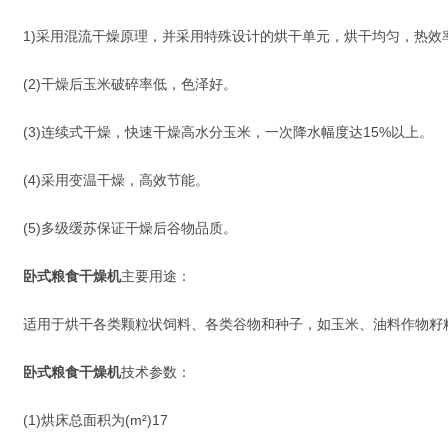
1)采用混流干燥原理，并采用特殊设计的烘干单元，烘干均匀，热效
(2)干燥后玉米破碎率低，色泽好。
(3)连续式干燥，快速干燥高水分玉米，一次降水幅度达15%以上。
(4)采用变温干燥，高效节能。
(5)多级缓苏保证干燥后谷物品质。
卧式粮食干燥机
主要用途：
适用于烘干各类颗粒状饲料、各类谷物和种子，如玉米、油料作物籽
卧式粮食干燥机
技术参数：
(1)烘床总面积为(m²)17