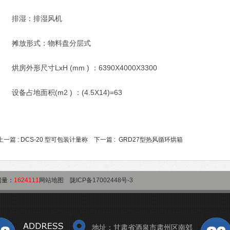
排湿：排湿风机
摊放形式：物料盘分层式
烘房外形尺寸LxH (mm ) ：6390X4000X3300
设备占地面积(m2 ) ：(4.5X14)=63
上一篇 :
DCS-20 型可包装计量称
下一篇 :
GRD27型热风循环烘箱
问量：
1624111
网站地图
陇ICP备17002448号-3
地址：甘肃省酒泉市肃州区南郊