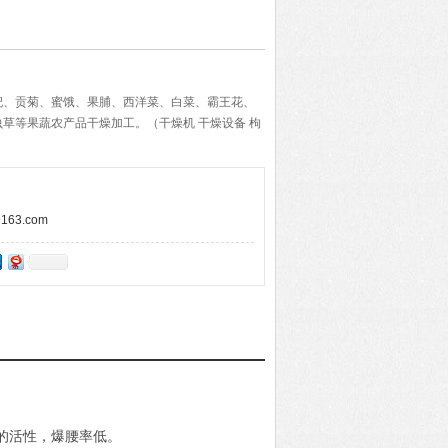
杞、贡菊、蜜饿、果脯、西洋菜、白菜、霸王花、
草等果蔬农产品干燥加工。（干燥机 干燥设备 枸
63.com
的活性，爆腰率低。