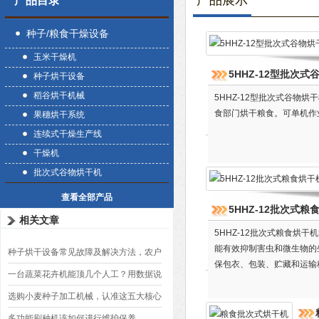
产品展示
产品目录
种子/粮食干燥设备
玉米干燥机
5HHZ-12型批次式
种子烘干设备
稻谷烘干机械
5HHZ-12型批次式谷物
食部门烘干粮食。可单机作
果穗烘干系统
连续式干燥生产线
干燥机
批次式谷物烘干机
查看全部产品
5HHZ-12批次式粮
相关文章
5HHZ-12批次式粮食烘
能有效抑制害虫和微生物的
种子烘干设备常见故障及解决方法，农户
保包衣、包装、贮藏和运输
必看
一台蔬菜花卉机能顶几个人工？用数据说
话
选购小麦种子加工机械，认准这五大核心
部件，用十年不出大问题
多功能刷种机该如何进行维护保养