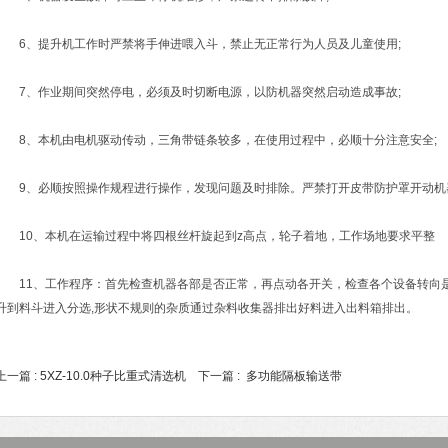
6、提升机工作时严禁将手伸进喂入斗，禁止无正常行为人员及儿童使用;
7、作业期间突然停电，必须及时切断电源，以防机器突然启动造成事故;
8、本机由电机驱动传动，三角带链条较多，在使用过程中，必顺十分注意安全;
9、必顺按照操作规程进行操作，发现问题及时排除。严禁打开皮带防护罩开动机器
10、本机在运输过程中将四根丝杆旋起到z高点，轮子着地，工作场地要求平整
11、工作程序：首先检查机器各部是否正常，再点动各开关，检查各个设备转向是
升到料斗进入分选,形状不规则的杂质通过杂料收集器排出好料进入出料箱排出。
上一篇 :
5XZ-10.0种子比重式清选机
下一篇 :
多功能隔板输送带