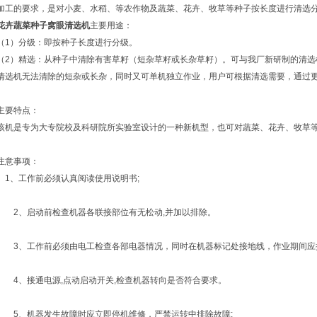
加工的要求，是对小麦、水稻、等农作物及蔬菜、花卉、牧草等种子按长度进行清选
花卉蔬菜种子窝眼清选机
主要用途：
（1）分级：即按种子长度进行分级。
（2）精选：从种子中清除有害草籽（短杂草籽或长杂草籽）。可与我厂新研制的清选
清选机无法清除的短杂或长杂，同时又可单机独立作业，用户可根据清选需要，通过
主要特点：
该机是专为大专院校及科研院所实验室设计的一种新机型，也可对蔬菜、花卉、牧草
注意事项：
1、工作前必须认真阅读使用说明书;
2、启动前检查机器各联接部位有无松动,并加以排除。
3、工作前必须由电工检查各部电器情况，同时在机器标记处接地线，作业期间应
4、接通电源,点动启动开关,检查机器转向是否符合要求。
5、机器发生故障时应立即停机维修，严禁运转中排除故障;