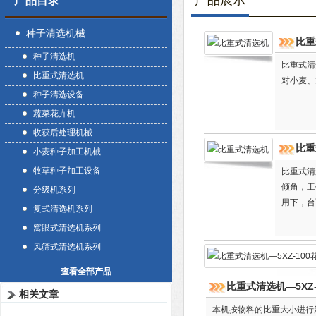
产品展示
产品目录
种子清选机械
比重
种子清选机
比重式清
比重式清选机
对小麦、
种子清选设备
蔬菜花卉机
收获后处理机械
比重
小麦种子加工机械
牧草种子加工设备
比重式清
倾角，工
分级机系列
用下，台
复式清选机系列
动方向往
窝眼式清选机系列
风筛式清选机系列
查看全部产品
比重式清选机—5XZ
相关文章
本机按物料的比重大小进行