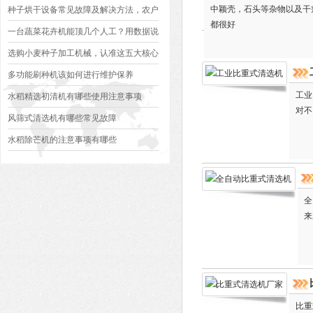
中颖壳，石头等杂物以及干瘪
种子烘干设备常见故障及解决方法，农户
都很好
必看
一台蔬菜花卉机能顶几个人工？用数据说
话
选购小麦种子加工机械，认准这五大核心
部件，用十年不出大问题
多功能刷种机该如何进行维护保养
工业
水稻精选初清机有哪些使用注意事项
对不
风筛式清选机有哪些常见故障
水稻除芒机的注意事项有哪些
全
来
比重