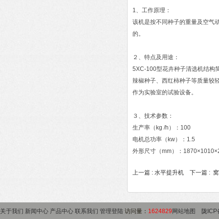
1、工作原理：
该机是按不同种子的重量及空气
的。
２、特点及用途：
5XC-100型花卉种子清选机
辣椒种子、西红柿种子等质量较
作为实验室的试验设备。
３、技术参数：
生产率（kg /h）：100
电机总功率（kw）：1.5
外形尺寸（mm）：1870×1010×2
上一篇 :
水平提升机
下一篇 :
窝
关于我们
新闻中心
产品中心
联系我们
管理登陆
访问量：
1624829
网站地图
陇ICP