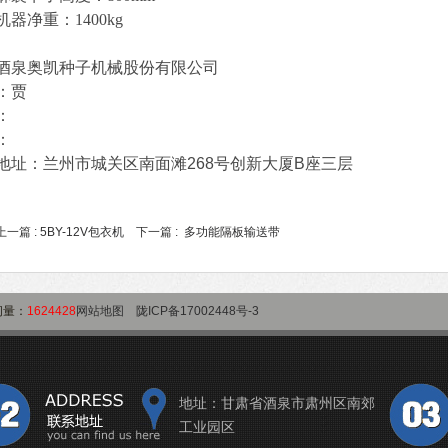
机器净重：1400kg
酒泉奥凯种子机械股份有限公司
：贾
：
：
地址：兰州市城关区南面滩
268
号创新大厦
B
座三层
上一篇 :
5BY-12V包衣机
下一篇 :
多功能隔板输送带
问量：
1624428
网站地图
陇ICP备17002448号-3
地址：甘肃省酒泉市肃州区南郊
工业园区