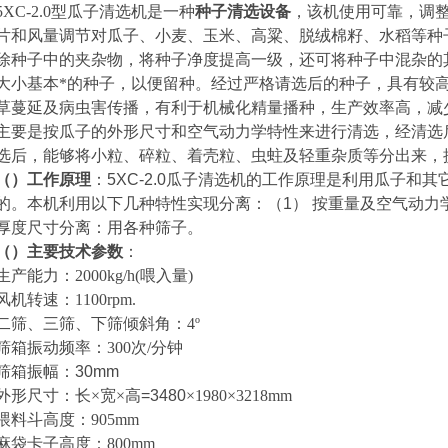
5XC-2.0
型瓜子清选机是一种
种子清选设备
，该机使用可靠，调
片和风量调节对瓜子、小麦、玉米、高粱、脱绒棉籽、水稻等种
除种子中的夹杂物，将种子净度提高一级，还可将种子中混杂的
大小基本*的种子，以便留种。经过严格请选后的种子，具有较
草蔓延及病虫害传播，有利于机械化精量播种，生产效率高，减
主要是按瓜子的外形尺寸和空气动力学特性来进行清选，经清选
选后，
能够将小粒、碎粒、着壳粒、虫蛀及轻重杂质等分出来，
（）
工作原理
：
5XC-2.0
瓜子清选机的工作原理是利用瓜子和其
的。本机利用以下几种特性实现分离：（
1
）
按重量及空气动力
厚度尺寸分离：用各种筛子。
（）
主要技术参数
：
生产能力：2000kg/h(喂入量)
风机转速：1100rpm.
二筛、三筛、下筛倾斜角：4º
筛箱振动频率：300次/分钟
筛箱振幅：
30mm
外形尺寸：长
×
宽
×
高
=3480
×1980×3218mm
喂料斗高度：905mm
麻袋卡子高度：800mm