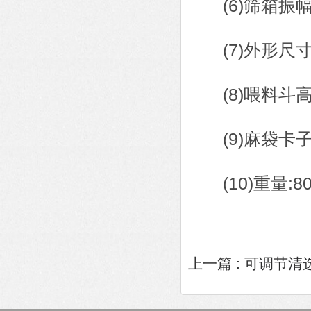
(6)筛箱振幅:
(7)外形尺寸:长
(8)喂料斗高度
(9)麻袋卡子高
(10)重量:80
上一篇 :
可调节清