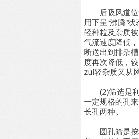
后吸风道位于
用下呈“沸腾”
轻种粒及杂质被
气流速度降低，
断送出到排杂槽
度再次降低，较
zui轻杂质又从
(2)筛选是利
一定规格的孔来
长孔两种。
圆孔筛是按种