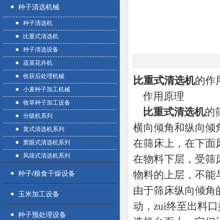
种子清选机械
种子清选机
比重式清选机
种子清选设备
蔬菜花卉机
收获后处理机械
比重式清选机
的作
小麦种子加工机械
作用原理
牧草种子加工设备
比重式清选机
的
分级机系列
横向倾角和纵向倾
复式清选机系列
在筛床上，在下面
窝眼式清选机系列
风筛式清选机系列
在物料下层，受筛
物料的上层，不能
种子/粮食干燥设备
由于筛床纵向倾角
玉米加工设备
动，zui终至出
种子预处理设备