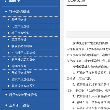
技术文章
产品目录
种子清选机械
种子清选机
比重式清选机
种子清选设备
蔬菜花卉机
皮带机
是带式输送机的简称
收获后处理机械
无端的输送带环绕驱动滚筒和改
小麦种子加工机械
力曳引输送带和物料运行。适用
牧草种子加工设备
作平稳可靠，对物料适应性强，
分级机系列
皮带输送机
具有的结构简单
复式清选机系列
1、可输送的物料种类繁多，既
品输送，用途广泛。
窝眼式清选机系列
2、皮带输送机结构形式多样，
风筛式清选机系列
推板、侧挡板、裙边等附件、能
种子/粮食干燥设备
3、皮带输送机采用的食品级输
4、输送平稳，物料与输送带间
玉米加工设备
5、与其它输送机相比噪音较小