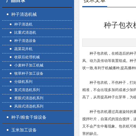
技术文章
产品目录
种子清选机械
种子包衣
种子清选机
比重式清选机
种子清选设备
蔬菜花卉机
种子包衣机
，在精选后的种
收获后处理机械
风、动力及传动等装置组成。种
小麦种子加工机械
状一致,有利于机械播种,提高播
牧草种子加工设备
分级机系列
种子包衣机，不伤种子，打好稳
复式清选机系列
精准，不会出现多加药或者少加
高了，从而提高种子出芽率，为
窝眼式清选机系列
风筛式清选机系列
种子包衣机通过高速旋转的雾化
种子/粮食干燥设备
搅拌叶片，自落式的混合搅拌，
又不会产生中毒现象。包衣机可
玉米加工设备
害的缺点。