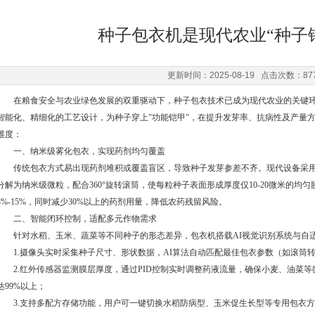
种子包衣机是现代农业“种子
更新时间：2025-08-19 点击次数：87
在粮食安全与农业绿色发展的双重驱动下，种子包衣技术已成为现代农业的关键环
智能化、精细化的工艺设计，为种子穿上"功能铠甲"，在提升发芽率、抗病性及产量
维度：
一、纳米级雾化包衣，实现药剂均匀覆盖
传统包衣方式易出现药剂堆积或覆盖盲区，导致种子发芽参差不齐。现代设备采用高压静
分解为纳米级微粒，配合360°旋转滚筒，使每粒种子表面形成厚度仅10-20微米的
8%-15%，同时减少30%以上的药剂用量，降低农药残留风险。
二、智能闭环控制，适配多元作物需求
针对水稻、玉米、蔬菜等不同种子的形态差异，包衣机搭载AI视觉识别系统与自
1.摄像头实时采集种子尺寸、形状数据，AI算法自动匹配最佳包衣参数（如滚筒
2.红外传感器监测膜层厚度，通过PID控制实时调整药液流量，确保小麦、油菜等
达99%以上；
3.支持多配方存储功能，用户可一键切换水稻防病型、玉米促生长型等专用包衣方