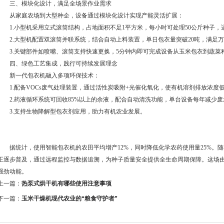
三、模块化设计，满足全场景作业需求
从家庭农场到大型种企，设备通过模块化设计实现产能灵活扩展：
1.小型机采用立式滚筒结构，占地面积不足1平方米，每小时可处理50公斤种子，
2.大型机配置双滚筒并联系统，结合自动上料装置，单日包衣量突破20吨，满足
3.关键部件如喷嘴、滚筒支持快速更换，5分钟内即可完成设备从玉米包衣到蔬菜
四、绿色工艺集成，践行可持续发展理念
新一代包衣机融入多项环保技术：
1.配备VOCs废气处理装置，通过活性炭吸附+光催化氧化，使有机溶剂排放浓度低于1
2.药液循环系统可回收85%以上的余液，配合自动清洗功能，单台设备每年减少废
3.支持生物降解型包衣剂应用，助力有机农业发展。
据统计，使用智能包衣机的农田平均增产12%，同时降低化学农药使用量25%。
正逐步普及，通过远程监控与数据追溯，为种子质量安全提供全生命周期保障。这场由
强劲动能。
上一篇：
热泵式烘干机有哪些使用注意事项
下一篇：
玉米干燥机现代农业的“粮食守护者”