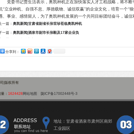
党委书记贾生活表示，奥凯种机正在加快落实人才工程战略，将不断引
机“立业种机、自强不息、厚德载物、诚信双赢”的企业文化，培育一个“
遇、事业、感情留人，为了奥凯种机发展的一个共同目标团结奋斗，诚信
上一篇：
奥凯新闻|甘肃省副省长张世珍莅临奥凯种机
考察指导工作
下一篇：
奥凯新闻|酒泉市副市长张毅及17家企业负
责人莅临公司参观考察
分享到：
公司|版权所有
问量：
1624428
网站地图
陇ICP备17002448号-3
地址：甘肃省酒泉市肃州区南郊
工业园区