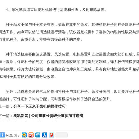
4、每次试验结束后要对机器进行清洗和检查，及时排除故障。
种子品质不仅与种子本身有关，掺杂在其中的杂质、其他植物种子同样会影响种子
清选工作。如今可以借助清选机进行清选，该仪器是根据种子群体的物理特性以及与
与其他种子、杂质分离，能够有效提高种子的净度。
种子清选机主要由筛选装置、风选装置、电控装置和支架装置这四大部分组成，具
防止混杂，保证种子的纯度。仪器的清筛橡胶球采用特殊配方制成，弹力较传统橡胶
清筛效果。筛片为镀锌钢板，由电脑全自动冲床加工完成，具有良好地防锈能力和精
水稻种子具有良好的精选分级效果。
另外，清选机是通过气流的作用将种子与其他种子、杂质分离的，因此要注意种子
慢越好，可保证种子均匀分配，同时要根据作物种子选择合适的筛片。
上一篇：
分享一下玉米干燥机的操作技巧
下一篇：
奥凯新闻 | 公司董事长贾峻受邀参加甘肃省
农业装备协同创新研发中心揭牌仪式
分享到：