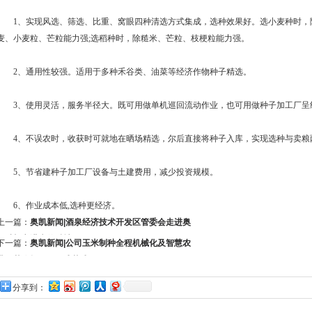
1、实现风选、筛选、比重、窝眼四种清选方式集成，选种效果好。选小麦种时，除
麦、小麦粒、芒粒能力强;选稻种时，除糙米、芒粒、枝梗粒能力强。
2、通用性较强。适用于多种禾谷类、油菜等经济作物种子精选。
3、使用灵活，服务半径大。既可用做单机巡回流动作业，也可用做种子加工厂呈
4、不误农时，收获时可就地在晒场精选，尔后直接将种子入库，实现选种与卖粮
5、节省建种子加工厂设备与土建费用，减少投资规模。
6、作业成本低,选种更经济。
上一篇：
奥凯新闻|酒泉经济技术开发区管委会走进奥
凯种机宣讲党的精神
下一篇：
奥凯新闻|公司玉米制种全程机械化及智慧农
业示范农场展厅正式落成
分享到：