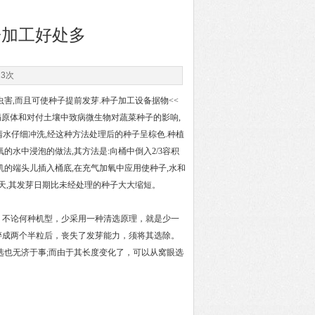
子加工好处多
13次
害,而且可使种子提前发芽.种子加工设备据物<<
病原体和对付土壤中致病微生物对蔬菜种子的影响,
清水仔细冲洗,经这种方法处理后的种子呈棕色.种植
的水中浸泡的做法,其方法是:向桶中倒入2/3容积
气机的端头儿插入桶底,在充气加氧中应用使种子,水和
3天,其发芽日期比未经处理的种子大大缩短。
不论何种机型，少采用一种清选原理，就是少一
碎成两个半粒后，丧失了发芽能力，须将其选除。
选也无济于事;而由于其长度变化了，可以从窝眼选