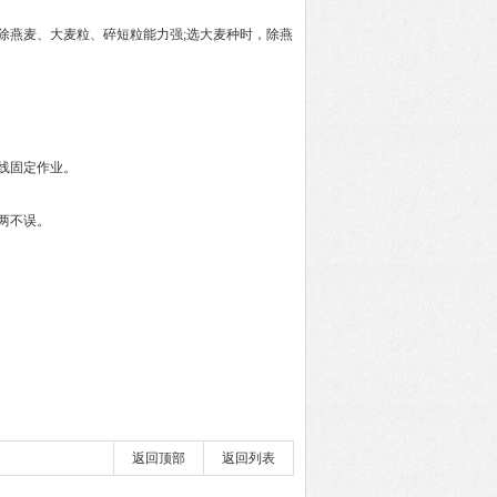
燕麦、大麦粒、碎短粒能力强;选大麦种时，除燕
线固定作业。
两不误。
返回顶部
返回列表