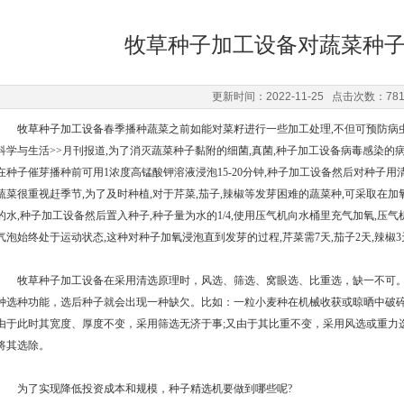
牧草种子加工设备对蔬菜种
更新时间：2022-11-25 点击次数：78
牧草种子加工设备
春季播种蔬菜之前如能对菜籽进行一些加工处理,不但可预防病虫
科学与生活>>月刊报道,为了消灭蔬菜种子黏附的细菌,真菌,种子加工设备病毒感染的
在种子催芽播种前可用1浓度高锰酸钾溶液浸泡15-20分钟,种子加工设备然后对种子用
蔬菜很重视赶季节,为了及时种植,对于芹菜,茄子,辣椒等发芽困难的蔬菜种,可采取在加氧
的水,种子加工设备然后置入种子,种子量为水的1/4,使用压气机向水桶里充气加氧,压
气泡始终处于运动状态,这种对种子加氧浸泡直到发芽的过程,芹菜需7天,茄子2天,辣椒
牧草种子加工设备在采用清选原理时，风选、筛选、窝眼选、比重选，缺一不可。
种选种功能，选后种子就会出现一种缺欠。比如：一粒小麦种在机械收获或晾晒中破
由于此时其宽度、厚度不变，采用筛选无济于事;又由于其比重不变，采用风选或重力
将其选除。
为了实现降低投资成本和规模，种子精选机要做到哪些呢?