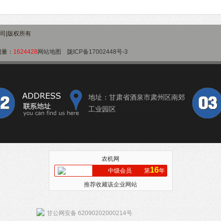
公司|版权所有
问量：
1624428
网站地图
陇ICP备17002448号-3
地址：甘肃省酒泉市肃州区南郊
工业园区
农机网
16
中级会员
第
年
推荐收藏该企业网站
甘公网安备 62090202000214号