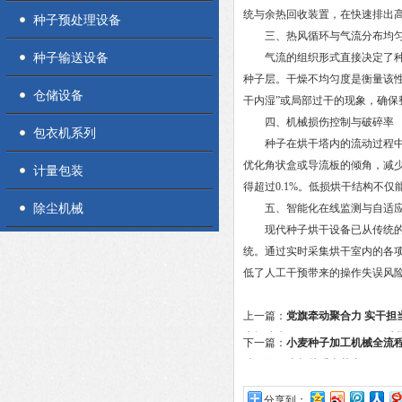
统与余热回收装置，在快速排出
种子预处理设备
三、热风循环与气流分布均
种子输送设备
气流的组织形式直接决定了种子
种子层。干燥不均匀度是衡量该性
仓储设备
干内湿”或局部过干的现象，确
四、机械损伤控制与破碎率
包衣机系列
种子在烘干塔内的流动过程中，
优化角状盒或导流板的倾角，减
计量包装
得超过0.1%。低损烘干结构不
除尘机械
五、智能化在线监测与自适应
现代种子烘干设备已从传统的机
统。通过实时采集烘干室内的各
低了人工干预带来的操作失误风险
上一篇：
党旗牵动聚合力 实干担
庆祝建党105周年暨2026年优
下一篇：
小麦种子加工机械全流
人员表彰大会
选，每一步都关乎出芽率
分享到：