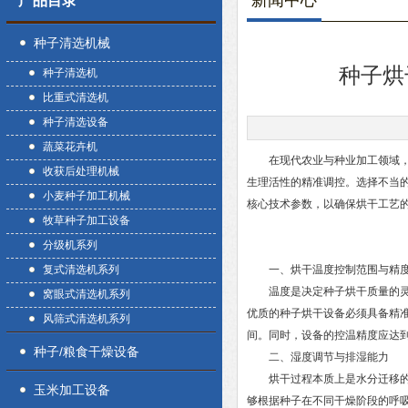
新闻中心
产品目录
种子清选机械
种子烘
种子清选机
比重式清选机
种子清选设备
蔬菜花卉机
在现代农业与种业加工领域，种
收获后处理机械
生理活性的精准调控。选择不当
小麦种子加工机械
核心技术参数，以确保烘干工艺
牧草种子加工设备
分级机系列
复式清选机系列
一、烘干温度控制范围与精
温度是决定种子烘干质量的灵魂
窝眼式清选机系列
优质的种子烘干设备必须具备精准
风筛式清选机系列
间。同时，设备的控温精度应达到
种子/粮食干燥设备
二、湿度调节与排湿能力
烘干过程本质上是水分迁移的过
玉米加工设备
够根据种子在不同干燥阶段的呼吸