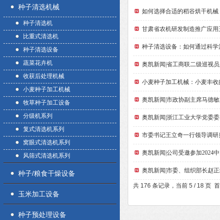
种子清选机械
如何选择合适的稻谷烘干机械
种子清选机
甘肃省农机研发制造推广应用
比重式清选机
种子清选设备：如何通过科学
种子清选设备
蔬菜花卉机
奥凯新闻|省工商联二级巡视
收获后处理机械
小麦种子加工机械：小麦丰收
小麦种子加工机械
奥凯新闻|市政协副主席马德
牧草种子加工设备
分级机系列
奥凯新闻|浙江工业大学党委
复式清选机系列
市委书记王立奇一行领导调研
窝眼式清选机系列
奥凯新闻|公司受邀参加202
风筛式清选机系列
奥凯新闻|市委、组织部长赵
种子/粮食干燥设备
共 176 条记录，当前 5 / 18 页
首
玉米加工设备
种子预处理设备