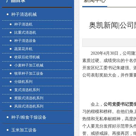
新闻中心
产品目录
种子清选机械
奥凯新闻|公司
种子清选机
比重式清选机
种子清选设备
蔬菜花卉机
2020年4月30日，公司
收获后处理机械
素质过硬、成绩突出的十名
小麦种子加工机械
开发区纪工委书记朱建强、
牧草种子加工设备
公司表彰奖励大会，并作重
分级机系列
复式清选机系列
窝眼式清选机系列
会上，
公司党委书记贾
风筛式清选机系列
习的楷模和榜样。在他们身
种子/粮食干燥设备
热情和无私奉献精神，高度
个人要充分发挥好示范带头
玉米加工设备
誉、戒骄戒躁、再接再厉，