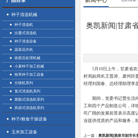
新闻中心
产品目录
种子清选机械
奥凯新闻|甘肃
种子清选机
比重式清选机
种子清选设备
蔬菜花卉机
收获后处理机械
小麦种子加工机械
5月10日上午，甘肃省农
牧草种子加工设备
村局副局长王晋涛、肃州区
分级机系列
经理刘国春、总经理助理李
复式清选机系列
期间，党委书记贾生活向调
窝眼式清选机系列
工和四个产品制造公司，详
风筛式清选机系列
司广阔的发展前景表示高度
种子/粮食干燥设备
业提供优质的产品和服务，
玉米加工设备
上一篇：
奥凯新闻|酒泉市副市长