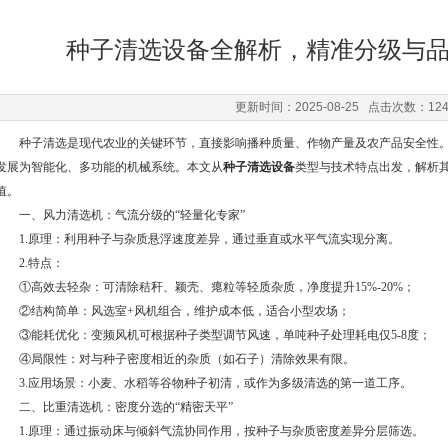
种子清选设备全解析，精准分级与
更新时间：2025-08-25 点击次数：12
种子清选是现代农业的关键环节，直接影响播种质量、作物产量及农产品安全性。
发展为智能化、多功能的机械系统。本文从
种子清选设备
类型与技术特点出发，解析
值。
一、风力清选机：气流分级的“轻量化专家”
1.原理：利用种子与杂质悬浮速度差异，通过垂直或水平气流实现分离。
2.特点：
①高效去轻杂：可清除秸秆、颖壳、瘪粒等轻质杂质，净度提升15%-20%；
②结构简单：风选室+风机组合，维护成本低，适合小型农场；
③能耗优化：变频风机可根据种子类型调节风速，单吨种子处理耗电仅5-8度；
④局限性：对与种子密度相近的杂质（如石子）清除效果有限。
3.应用场景：小麦、水稻等谷物种子初清，或作为多级清选的第一道工序。
二、比重清选机：密度分选的“精密天平”
1.原理：通过振动床与倾斜气流协同作用，按种子与杂质密度差异分层筛选。