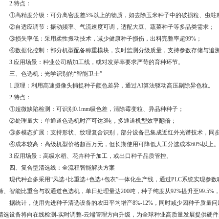
2.特点：
①高精度分级：可分离密度差5%以上的物质，如去除玉米种子中的破损粒、虫蛀
②自适应调节：振动频率、气流速度可调，适配大豆、蔬菜种子等多品类需求；
③损失率低：采用柔性振动技术，减少健康种子损伤，出料完整率超99%；
④数据化控制：部分机型配备称重模块，实时监测分级质量，支持参数存储与追
3.应用场景：种业公司精加工线，或对发芽率要求严苛的育种环节。
三、色选机：光学识别的“智能卫士”
1.原理：利用高速摄像头捕捉种子颜色差异，通过AI算法驱动高压剔除异色粒。
2.特点：
①超微缺陷检测：可识别0.1mm级色差，清除霉变粒、异品种种子；
②处理量大：单通道色选机时产可达3吨，多通道机型效率翻倍；
③多模态扩展：支持形状、纹理复合识别，部分设备已集成近红外光谱技术，同步
④成本较高：高级机型价格超百万元，但长期使用可降低人工分选成本60%以上
3.应用场景：高级水稻、花卉种子加工，或出口种子品质管控。
四、复合型清选线：全流程智能解决方案
现代种企多采用“风选+比重选+色选+包衣”一体化生产线，通过PLC系统实现参
筛、智能比重台与双通道色选机，单日处理量达200吨，种子纯度从92%提升至99.5%，
据统计，使用先进种子清选设备的农田平均增产8%-12%，同时减少因种子质量问题
清选设备将向在线检测-实时调整-云端管理方向升级，为全球种业高质量发展提供硬